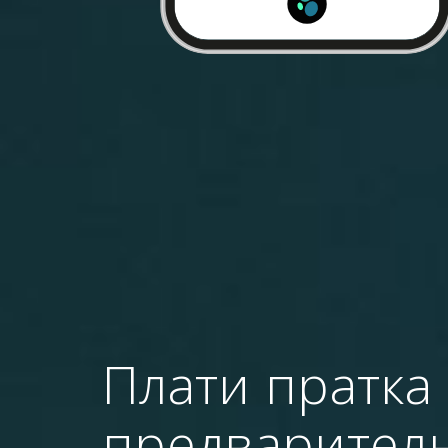
Плати пратка
предварителн