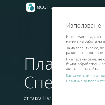
Използване н
Информацията, която
начина на работа на e
За да гарантираме, че
разрешите ползването
Плати бър
Ние гарантираме, че 
бъдат обработвани са
достъпна на сайта ни.
Спести дв
Какви бисквитки изпо
Политика за поверит
от такса Наложен платеж.