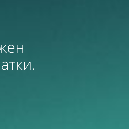
жен
атки.
.