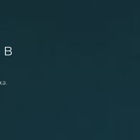
 в
ка.