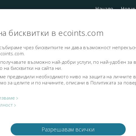
Начало
Нови
а бисквитки в ecoints.com
 събираме чрез бисквитките ни дава възможност непрекъс
coints.com.
 получавате възможно най-добри услуги, по най-удобен за в
 на бисквитки на сайта ни.
зо.
сме предвидили необходимото ниво на защита на личните ви
мо за целите и по начините, описани в Политиката за пове
ойно
лзваме
елност
Разрешавам всички