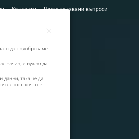
ни
Контакти
Често задавани въпроси
нато да подобряваме
ас начин, е нужно да
 данни, така че да
рителност, която е